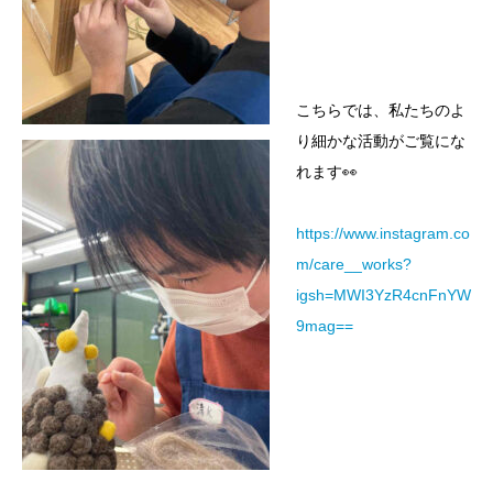
こちらでは、私たちのよ
り細かな活動がご覧にな
れます👀
https://www.instagram.co
m/care__works?
igsh=MWI3YzR4cnFnYW
9mag==