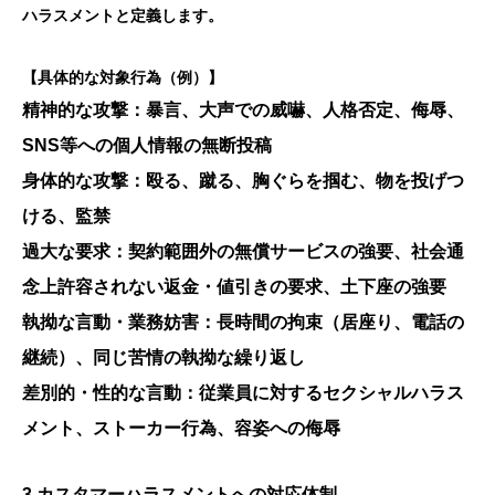
ハラスメントと定義します。
【具体的な対象行為（例）】
精神的な攻撃：暴言、大声での威嚇、人格否定、侮辱、
SNS等への個人情報の無断投稿
身体的な攻撃：殴る、蹴る、胸ぐらを掴む、物を投げつ
ける、監禁
過大な要求：契約範囲外の無償サービスの強要、社会通
念上許容されない返金・値引きの要求、土下座の強要
執拗な言動・業務妨害：長時間の拘束（居座り、電話の
継続）、同じ苦情の執拗な繰り返し
差別的・性的な言動：従業員に対するセクシャルハラス
メント、ストーカー行為、容姿への侮辱
3.
カスタマーハラスメントへの対応体制