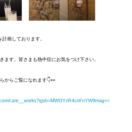
を計画しております。
きます。皆さまも熱中症にお気をつけ下さい。
からご覧になれます👇👀
am.com/care__works?igsh=MWI3YzR4cnFnYW9mag==