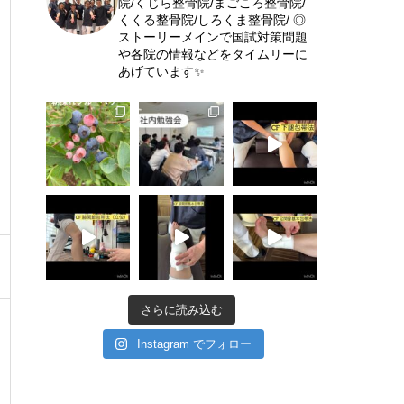
院/くじら整骨院/まごころ整骨院/
くくる整骨院/しろくま整骨院/
◎
ストーリーメインで国試対策問題
や各院の情報などをタイムリーに
あげています✨
さらに読み込む
Instagram でフォロー