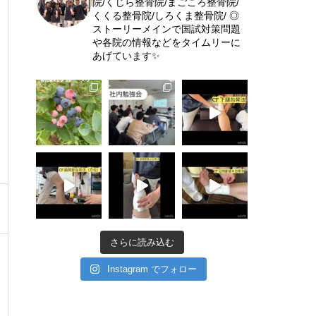
院/くじら整骨院/まごころ整骨院/
くくる整骨院/しろくま整骨院/
◎
ストーリーメインで国試対策問題
や各院の情報などをタイムリーに
あげています✨
さらに読み込む
Instagram でフォロー