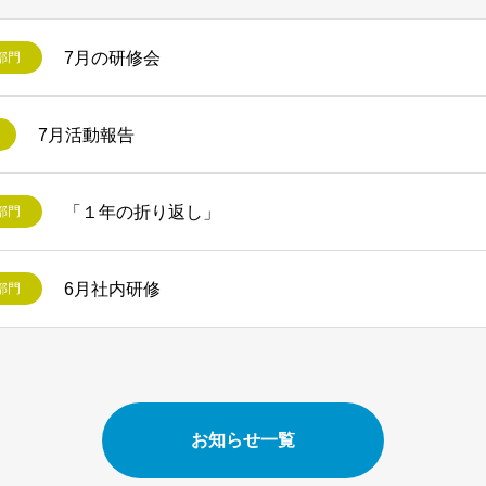
7月の研修会
部門
7月活動報告
「１年の折り返し」
部門
6月社内研修
部門
お知らせ一覧