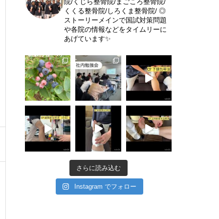
院/くじら整骨院/まごころ整骨院/
くくる整骨院/しろくま整骨院/
◎
ストーリーメインで国試対策問題
や各院の情報などをタイムリーに
あげています✨
さらに読み込む
Instagram でフォロー