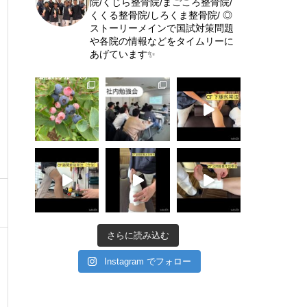
院/くじら整骨院/まごころ整骨院/
くくる整骨院/しろくま整骨院/
◎
ストーリーメインで国試対策問題
や各院の情報などをタイムリーに
あげています✨
さらに読み込む
Instagram でフォロー