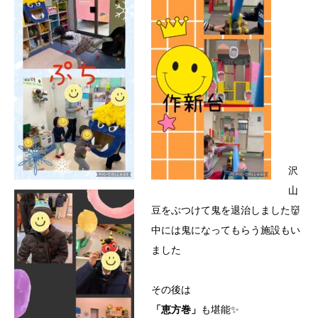
沢
山
豆をぶつけて鬼を退治しました👹
中には鬼になってもらう施設もい
ました
その後は
「恵方巻」
も堪能✨