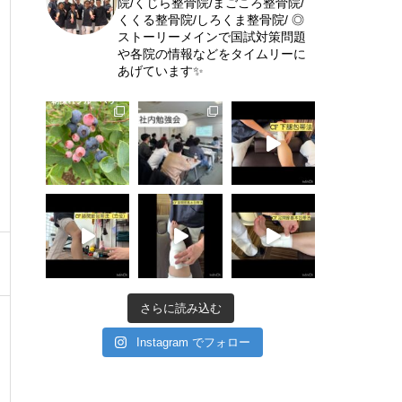
院/くじら整骨院/まごころ整骨院/
くくる整骨院/しろくま整骨院/
◎
ストーリーメインで国試対策問題
や各院の情報などをタイムリーに
あげています✨
さらに読み込む
Instagram でフォロー