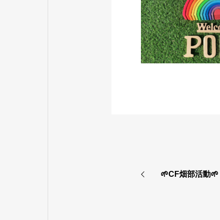
🌱CF畑部活動🌱