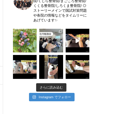
院/くじら整骨院/まごころ整骨院/
くくる整骨院/しろくま整骨院/
◎
ストーリーメインで国試対策問題
や各院の情報などをタイムリーに
あげています✨
さらに読み込む
Instagram でフォロー