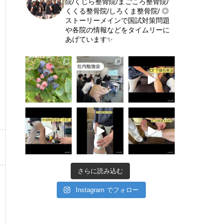
院/くじら整骨院/まごころ整骨院/
くくる整骨院/しろくま整骨院/
◎
ストーリーメインで国試対策問題
や各院の情報などをタイムリーに
あげています✨
さらに読み込む
Instagram でフォロー