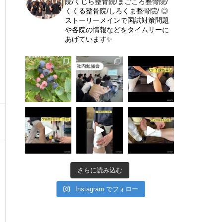
院/くじら整骨院/まごころ整骨院/
くくる整骨院/しろくま整骨院/
◎
ストーリーメインで国試対策問題
や各院の情報などをタイムリーに
あげています✨
さらに読み込む
Instagram でフォロー