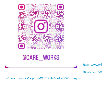
https://www.i
nstagram.co
m/care__works?igsh=MWI3YzR4cnFnYW9mag==