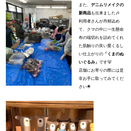
また、
デニムリメイクの
新商品
も出来ました🎶
利用者さんが丹精込め
て、クマの中に一生懸命
布の端切れを詰めてくれ
た肌触りの良い愛くるし
い仕上がりの
「くまのぬ
いぐるみ」
です🐻
店舗にお寄りの際には是
非お手に取ってみてくだ
さい🌟