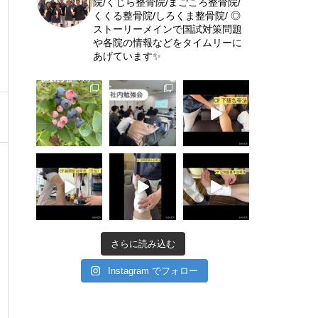
院/くじら整骨院/まごころ整骨院/
くくる整骨院/しろくま整骨院/
◎
ストーリーメインで国試対策問題
や各院の情報などをタイムリーに
あげています✨
さらに読み込む
Instagram でフォロー