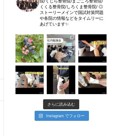
院/くじら整骨院/まごころ整骨院/
くくる整骨院/しろくま整骨院/
◎
ストーリーメインで国試対策問題
や各院の情報などをタイムリーに
あげています✨
さらに読み込む
Instagram でフォロー