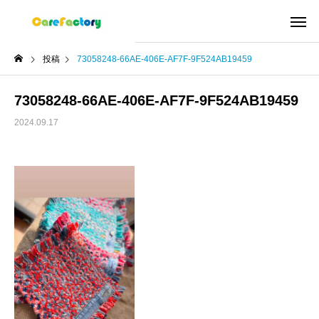
投稿
73058248-66AE-406E-AF7F-9F524AB19459
73058248-66AE-406E-AF7F-9F524AB19459
2024.09.17