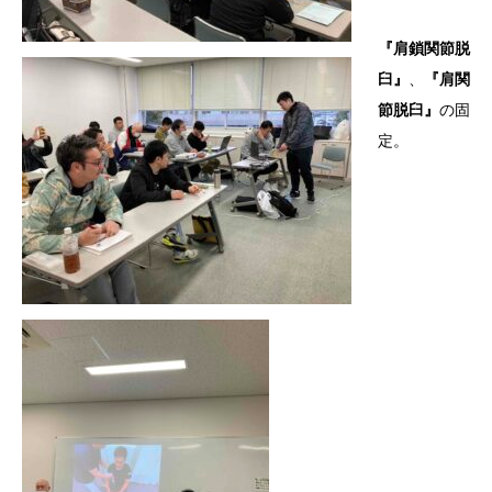
『肩鎖関節脱
臼』
、
『肩関
節脱臼』
の固
定。