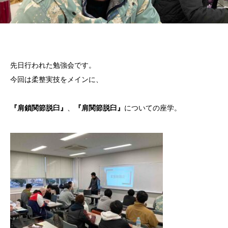
先日行われた勉強会です。
今回は柔整実技をメインに、
『肩鎖関節脱臼』
、
『肩関節脱臼』
についての座学。